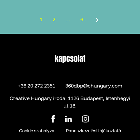
1
2
…
6
kapcsolat
kapcsolat
+36 20 272 2351
360dbp@chungary.com
Creative Hungary iroda: 1126 Budapest, Istenhegyi
út 18.
Cookie szabályzat
Panaszkezelési tájékoztató