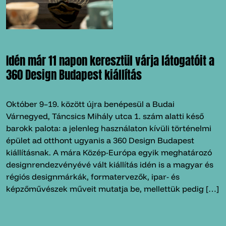
Idén már 11 napon keresztül várja látogatóit a
360 Design Budapest kiállítás
Október 9–19. között újra benépesül a Budai
Várnegyed, Táncsics Mihály utca 1. szám alatti késő
barokk palota: a jelenleg használaton kívüli történelmi
épület ad otthont ugyanis a 360 Design Budapest
kiállításnak. A mára Közép-Európa egyik meghatározó
designrendezvényévé vált kiállítás idén is a magyar és
régiós designmárkák, formatervezők, ipar- és
képzőművészek műveit mutatja be, mellettük pedig […]