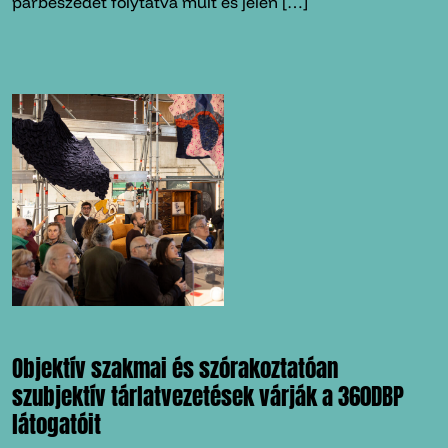
párbeszédet folytatva múlt és jelen […]
Objektív szakmai és szórakoztatóan
szubjektív tárlatvezetések várják a 360DBP
látogatóit