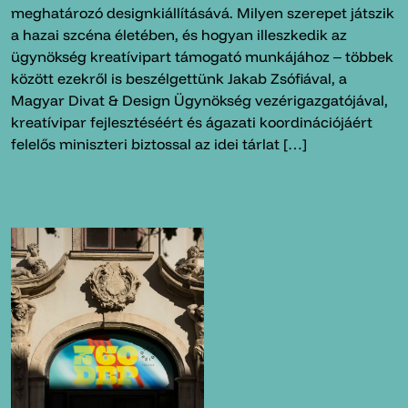
meghatározó designkiállításává. Milyen szerepet játszik
a hazai szcéna életében, és hogyan illeszkedik az
ügynökség kreatívipart támogató munkájához ‒ többek
között ezekről is beszélgettünk Jakab Zsófiával, a
Magyar Divat & Design Ügynökség vezérigazgatójával,
kreatívipar fejlesztéséért és ágazati koordinációjáért
felelős miniszteri biztossal az idei tárlat […]