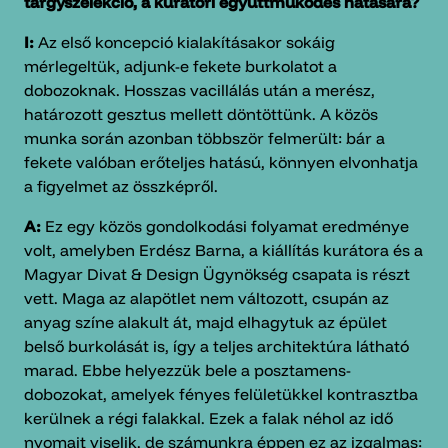
tárgyszelekció, a kurátori együttműködés hatására?
I:
Az első koncepció kialakításakor sokáig
mérlegeltük, adjunk-e fekete burkolatot a
dobozoknak. Hosszas vacillálás után a merész,
határozott gesztus mellett döntöttünk. A közös
munka során azonban többször felmerült: bár a
fekete valóban erőteljes hatású, könnyen elvonhatja
a figyelmet az összképről.
A:
Ez egy közös gondolkodási folyamat eredménye
volt, amelyben Erdész Barna, a kiállítás kurátora és a
Magyar Divat & Design Ügynökség csapata is részt
vett. Maga az alapötlet nem változott, csupán az
anyag színe alakult át, majd elhagytuk az épület
belső burkolását is, így a teljes architektúra látható
marad. Ebbe helyezzük bele a posztamens-
dobozokat, amelyek fényes felületükkel kontrasztba
kerülnek a régi falakkal. Ezek a falak néhol az idő
nyomait viselik, de számunkra éppen ez az izgalmas: