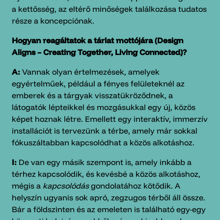
a kettősség, az eltérő minőségek találkozása tudatos
része a koncepciónak.
Hogyan reagáltatok a tárlat mottójára (Design
Aligns – Creating Together, Living Connected)?
A:
Vannak olyan értelmezések, amelyek
egyértelműek, például a fényes felületeknél az
emberek és a tárgyak visszatükröződnek, a
látogatók lépteikkel és mozgásukkal egy új, közös
képet hoznak létre. Emellett egy interaktív, immerzív
installációt is tervezünk a térbe, amely már sokkal
fókuszáltabban kapcsolódhat a közös alkotáshoz.
I:
De van egy másik szempont is, amely inkább a
térhez kapcsolódik, és kevésbé a közös alkotáshoz,
mégis a
kapcsolódás
gondolatához kötődik. A
helyszín ugyanis sok apró, zegzugos térből áll össze.
Bár a földszinten és az emeleten is található egy-egy