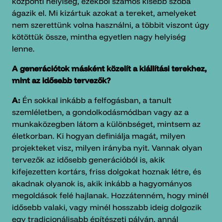
központi helyiség, ezekből számos kisebb szoba
ágazik el. Mi kizártuk azokat a tereket, amelyeket
nem szerettünk volna használni, a többit viszont úgy
kötöttük össze, mintha egyetlen nagy helyiség
lenne.
A generációtok másként közelít a kiállítási terekhez,
mint az idősebb tervezők?
A:
Én sokkal inkább a felfogásban, a tanult
szemléletben, a gondolkodásmódban vagy az a
munkaközegben látom a különbséget, mintsem az
életkorban. Ki hogyan definiálja magát, milyen
projekteket visz, milyen irányba nyit. Vannak olyan
tervezők az idősebb generációból is, akik
kifejezetten kortárs, friss dolgokat hoznak létre, és
akadnak olyanok is, akik inkább a hagyományos
megoldások felé hajlanak. Hozzátenném, hogy minél
idősebb valaki, vagy minél hosszabb ideig dolgozik
egy tradicionálisabb építészeti pályán, annál