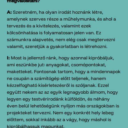
megvalósítani?
A:
Szeretném, ha olyan irodát hoznánk létre,
amelynek szerves része a műhelymunka, és ahol a
tervezés és a kivitelezés, valamint ezek
kölcsönhatása is folyamatosan jelen van. Ez
számunkra alapvetés, nem elég csak megtervezni
valamit, szeretjük a gyakorlatban is létrehozni.
I:
Most is jellemző ránk, hogy azonnal kipróbáljuk,
ami eszünkbe jut: anyagokat, csomópontokat,
maketteket. Fontosnak tartom, hogy a mindennapok
ne csupán a számítógép előtt teljenek, hanem
kézzelfogható kísérletezésről is szóljanak. Ezzel
együtt nekem az az egyik legnagyobb álmom, hogy
legyen egy testvérirodánk külföldön, és néhány
éven belül lehetőségünk nyíljon más országokban is
projekteket tervezni. Nem egy konkrét hely lebeg
előttem, sokkal inkább az a vágy, hogy máshol is
kipróbálhassuk magunkat.