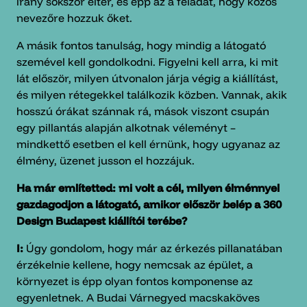
irány sokszor eltér, és épp az a feladat, hogy közös
nevezőre hozzuk őket.
A másik fontos tanulság, hogy mindig a látogató
szemével kell gondolkodni. Figyelni kell arra, ki mit
lát először, milyen útvonalon járja végig a kiállítást,
és milyen rétegekkel találkozik közben. Vannak, akik
hosszú órákat szánnak rá, mások viszont csupán
egy pillantás alapján alkotnak véleményt –
mindkettő esetben el kell érnünk, hogy ugyanaz az
élmény, üzenet jusson el hozzájuk.
Ha már említetted: mi volt a cél, milyen élménnyel
gazdagodjon a látogató, amikor először belép a 360
Design Budapest kiállítói terébe?
I:
Úgy gondolom, hogy már az érkezés pillanatában
érzékelnie kellene, hogy nemcsak az épület, a
környezet is épp olyan fontos komponense az
egyenletnek. A Budai Várnegyed macskaköves