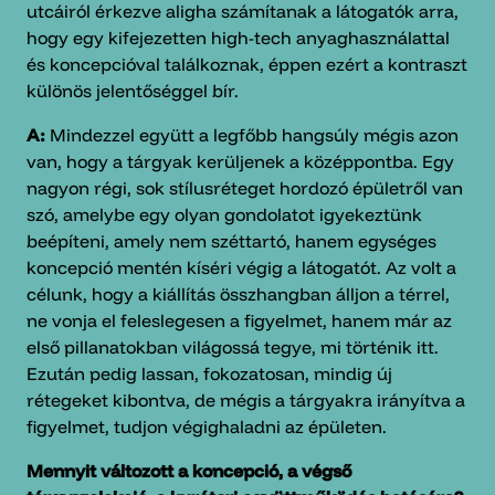
utcáiról érkezve aligha számítanak a látogatók arra,
hogy egy kifejezetten high-tech anyaghasználattal
és koncepcióval találkoznak, éppen ezért a kontraszt
különös jelentőséggel bír.
A:
Mindezzel együtt a legfőbb hangsúly mégis azon
van, hogy a tárgyak kerüljenek a középpontba. Egy
nagyon régi, sok stílusréteget hordozó épületről van
szó, amelybe egy olyan gondolatot igyekeztünk
beépíteni, amely nem széttartó, hanem egységes
koncepció mentén kíséri végig a látogatót. Az volt a
célunk, hogy a kiállítás összhangban álljon a térrel,
ne vonja el feleslegesen a figyelmet, hanem már az
első pillanatokban világossá tegye, mi történik itt.
Ezután pedig lassan, fokozatosan, mindig új
rétegeket kibontva, de mégis a tárgyakra irányítva a
figyelmet, tudjon végighaladni az épületen.
Mennyit változott a koncepció, a végső