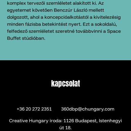
komplex tervezői szemléletet alakított ki. Az
egyetemet követően Benczúr László mellett
dolgozott, ahol a koncepcióalkotástól a kivitelezésig
minden fázisba betekintést nyert. Ezt a sokoldalú,
felfedező szemléletet szeretné továbbvinni a Space
Buffet stúdióban.
kapcsolat
kapcsolat
+36 20 272 2351
360dbp@chungary.com
Creative Hungary iroda: 1126 Budapest, Istenhegyi
út 18.