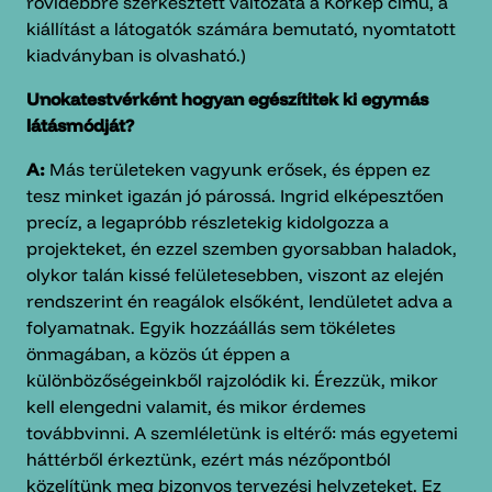
rövidebbre szerkesztett változata a Körkép című, a
kiállítást a látogatók számára bemutató, nyomtatott
kiadványban is olvasható.)
Unokatestvérként hogyan egészítitek ki egymás
látásmódját?
A:
Más területeken vagyunk erősek, és éppen ez
tesz minket igazán jó párossá. Ingrid elképesztően
precíz, a legapróbb részletekig kidolgozza a
projekteket, én ezzel szemben gyorsabban haladok,
olykor talán kissé felületesebben, viszont az elején
rendszerint én reagálok elsőként, lendületet adva a
folyamatnak. Egyik hozzáállás sem tökéletes
önmagában, a közös út éppen a
különbözőségeinkből rajzolódik ki. Érezzük, mikor
kell elengedni valamit, és mikor érdemes
továbbvinni. A szemléletünk is eltérő: más egyetemi
háttérből érkeztünk, ezért más nézőpontból
közelítünk meg bizonyos tervezési helyzeteket. Ez