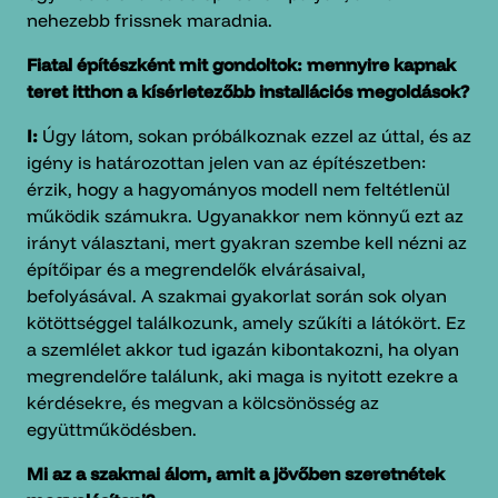
nehezebb frissnek maradnia.
Fiatal építészként mit gondoltok: mennyire kapnak
teret itthon a kísérletezőbb installációs megoldások?
I:
Úgy látom, sokan próbálkoznak ezzel az úttal, és az
igény is határozottan jelen van az építészetben:
érzik, hogy a hagyományos modell nem feltétlenül
működik számukra. Ugyanakkor nem könnyű ezt az
irányt választani, mert gyakran szembe kell nézni az
építőipar és a megrendelők elvárásaival,
befolyásával. A szakmai gyakorlat során sok olyan
kötöttséggel találkozunk, amely szűkíti a látókört. Ez
a szemlélet akkor tud igazán kibontakozni, ha olyan
megrendelőre találunk, aki maga is nyitott ezekre a
kérdésekre, és megvan a kölcsönösség az
együttműködésben.
Mi az a szakmai álom, amit a jövőben szeretnétek