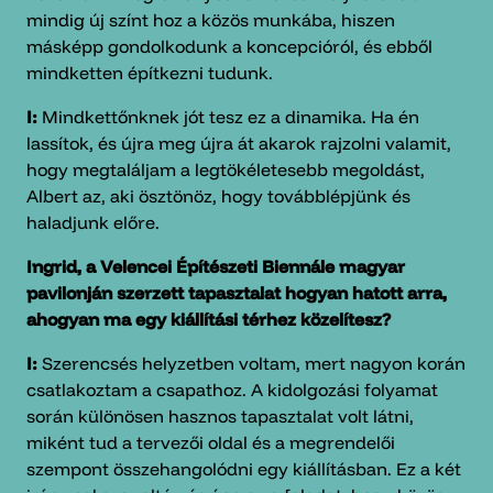
mindig új színt hoz a közös munkába, hiszen
másképp gondolkodunk a koncepcióról, és ebből
mindketten építkezni tudunk.
I:
Mindkettőnknek jót tesz ez a dinamika. Ha én
lassítok, és újra meg újra át akarok rajzolni valamit,
hogy megtaláljam a legtökéletesebb megoldást,
Albert az, aki ösztönöz, hogy továbblépjünk és
haladjunk előre.
Ingrid, a Velencei Építészeti Biennále magyar
pavilonján szerzett tapasztalat hogyan hatott arra,
ahogyan ma egy kiállítási térhez közelítesz?
I:
Szerencsés helyzetben voltam, mert nagyon korán
csatlakoztam a csapathoz. A kidolgozási folyamat
során különösen hasznos tapasztalat volt látni,
miként tud a tervezői oldal és a megrendelői
szempont összehangolódni egy kiállításban. Ez a két