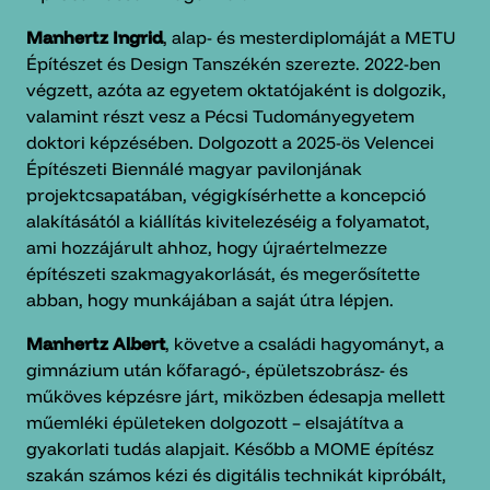
Manhertz Ingrid
, alap- és mesterdiplomáját a METU
Építészet és Design Tanszékén szerezte. 2022-ben
végzett, azóta az egyetem oktatójaként is dolgozik,
valamint részt vesz a Pécsi Tudományegyetem
doktori képzésében. Dolgozott a 2025-ös Velencei
Építészeti Biennálé magyar pavilonjának
projektcsapatában, végigkísérhette a koncepció
alakításától a kiállítás kivitelezéséig a folyamatot,
ami hozzájárult ahhoz, hogy újraértelmezze
építészeti szakmagyakorlását, és megerősítette
abban, hogy munkájában a saját útra lépjen.
Manhertz Albert
, követve a családi hagyományt, a
gimnázium után kőfaragó-, épületszobrász- és
műköves képzésre járt, miközben édesapja mellett
műemléki épületeken dolgozott – elsajátítva a
gyakorlati tudás alapjait. Később a MOME építész
szakán számos kézi és digitális technikát kipróbált,