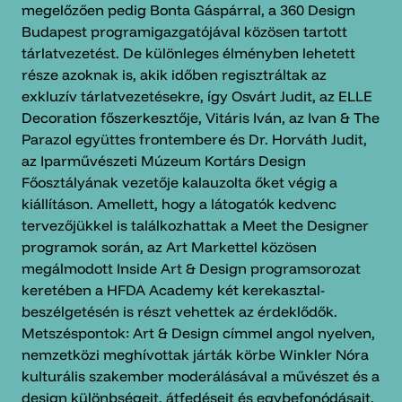
megelőzően pedig Bonta Gáspárral, a 360 Design
Budapest programigazgatójával közösen tartott
tárlatvezetést. De különleges élményben lehetett
része azoknak is, akik időben regisztráltak az
exkluzív tárlatvezetésekre, így Osvárt Judit, az ELLE
Decoration főszerkesztője, Vitáris Iván, az Ivan & The
Parazol együttes frontembere és Dr. Horváth Judit,
az Iparművészeti Múzeum Kortárs Design
Főosztályának vezetője kalauzolta őket végig a
kiállításon. Amellett, hogy a látogatók kedvenc
tervezőjükkel is találkozhattak a Meet the Designer
programok során, az Art Markettel közösen
megálmodott Inside Art & Design programsorozat
keretében a HFDA Academy két kerekasztal-
beszélgetésén is részt vehettek az érdeklődők.
Metszéspontok: Art & Design címmel angol nyelven,
nemzetközi meghívottak járták körbe Winkler Nóra
kulturális szakember moderálásával a művészet és a
design különbségeit, átfedéseit és egybefonódásait.