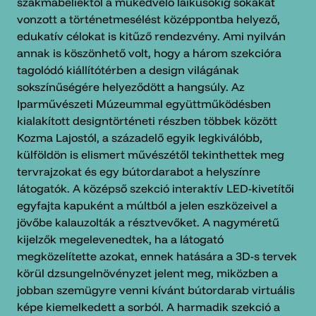
szakmabeliektől a műkedvelő laikusokig sokakat
vonzott a történetmesélést középpontba helyező,
edukatív célokat is kitűző rendezvény. Ami nyilván
annak is köszönhető volt, hogy a három szekcióra
tagolódó kiállítótérben a design világának
sokszínűségére helyeződött a hangsúly. Az
Iparművészeti Múzeummal együttműködésben
kialakított designtörténeti részben többek között
Kozma Lajostól, a századelő egyik legkiválóbb,
külföldön is elismert művészétől tekinthettek meg
tervrajzokat és egy bútordarabot a helyszínre
látogatók. A középső szekció interaktív LED-kivetítői
egyfajta kapuként a múltból a jelen eszközeivel a
jövőbe kalauzolták a résztvevőket. A nagyméretű
kijelzők megelevenedtek, ha a látogató
megközelítette azokat, ennek hatására a 3D-s tervek
körül dzsungelnövényzet jelent meg, miközben a
jobban szemügyre venni kívánt bútordarab virtuális
képe kiemelkedett a sorból. A harmadik szekció a