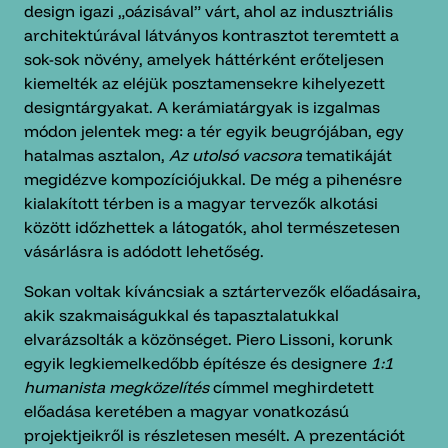
design igazi „oázisával” várt, ahol az indusztriális
architektúrával látványos kontrasztot teremtett a
sok-sok növény, amelyek háttérként erőteljesen
kiemelték az eléjük posztamensekre kihelyezett
designtárgyakat. A kerámiatárgyak is izgalmas
módon jelentek meg: a tér egyik beugrójában, egy
hatalmas asztalon,
Az utolsó vacsora
tematikáját
megidézve kompozíciójukkal. De még a pihenésre
kialakított térben is a magyar tervezők alkotási
között időzhettek a látogatók, ahol természetesen
vásárlásra is adódott lehetőség.
Sokan voltak kíváncsiak a sztártervezők előadásaira,
akik szakmaiságukkal és tapasztalatukkal
elvarázsolták a közönséget. Piero Lissoni, korunk
egyik legkiemelkedőbb építésze és designere
1:1
humanista megközelítés
címmel meghirdetett
előadása keretében a magyar vonatkozású
projektjeikről is részletesen mesélt. A prezentációt