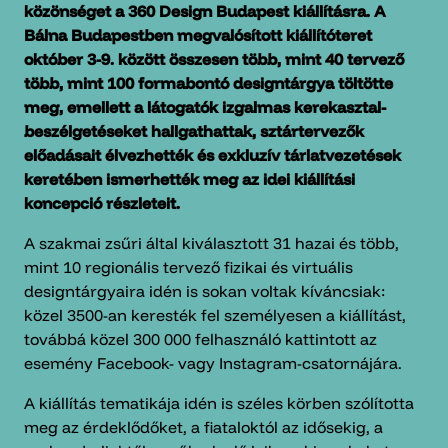
közönséget a 360 Design Budapest kiállításra. A
Bálna Budapestben megvalósított kiállítóteret
október 3-9. között összesen több, mint 40 tervező
több, mint 100 formabontó designtárgya töltötte
meg, emellett a látogatók izgalmas kerekasztal-
beszélgetéseket hallgathattak, sztártervezők
előadásait élvezhették és exkluzív tárlatvezetések
keretében ismerhették meg az idei kiállítási
koncepció részleteit.
A szakmai zsűri által kiválasztott 31 hazai és több,
mint 10 regionális tervező fizikai és virtuális
designtárgyaira idén is sokan voltak kíváncsiak:
közel 3500-an keresték fel személyesen a kiállítást,
továbbá közel 300 000 felhasználó kattintott az
esemény Facebook- vagy Instagram-csatornájára.
A kiállítás tematikája idén is széles körben szólította
meg az érdeklődőket, a fiataloktól az idősekig, a