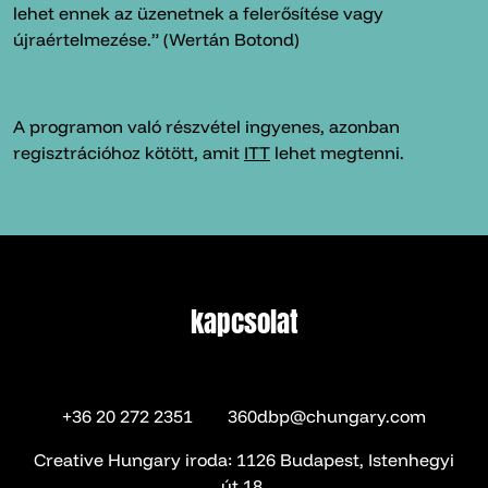
lehet ennek az üzenetnek a felerősítése vagy
újraértelmezése.” (Wertán Botond)
A programon való részvétel ingyenes, azonban
regisztrációhoz kötött, amit
ITT
lehet megtenni.
kapcsolat
kapcsolat
+36 20 272 2351
360dbp@chungary.com
Creative Hungary iroda: 1126 Budapest, Istenhegyi
út 18.