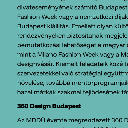
divateseményének számító Budapest
Fashion Week vagy a nemzetközi díjak
Budapest kiállítás. Emellett olyan külf
rendezvényeken biztosítanak megjele
bemutatkozási lehetőséget a magyar 
mint a Milano Fashion Week vagy a M
designvásár. Kiemelt feladataik közé t
szervezetekkel való stratégiai együtt
növelése, továbbá mentorprogramjaik
hazai márkák szakmai fejlődésének t
360 Design Budapest
Az MDDÜ évente megrendezett 360 D