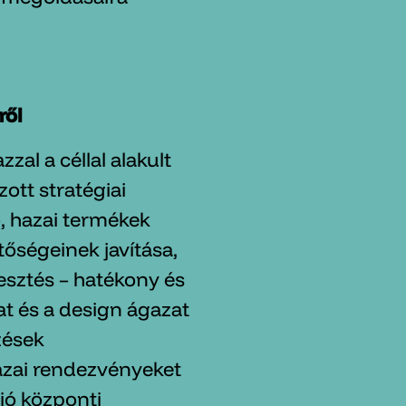
ről
al a céllal alakult
tt stratégiai
, hazai termékek
őségeinek javítása,
lesztés – hatékony és
at és a design ágazat
zések
azai rendezvényeket
ió központi