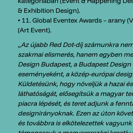
kategóriában (Event & Happening Desi
& Exhibition Design).
• 11. Global Eventex Awards – arany (V
(Art Event).
„
Az újabb Red Dot-díj számunkra ne
szakmai elismerés, hanem egyben mege
Design Budapest, a Budapest Design 
eseményeként, a közép-európai design 
Küldetésünk, hogy növeljük a hazai és 
láthatóságát, elősegítsük a magyar t
piacra lépését, és teret adjunk a fennt
designirányoknak. Ezen az úton köve
és továbbra is elkötelezettek vagyunk
támogassuk a magyarországi kreatív 