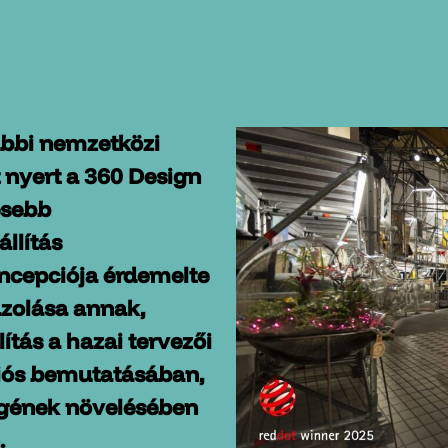
bbi nemzetközi
t nyert a 360 Design
esebb
llítás
cepciója érdemelte
gazolása annak,
lítás a hazai tervezői
iós bemutatásában,
égének növelésében
.