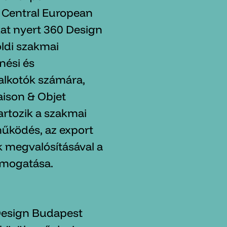
 Central European
at nyert 360 Design
öldi szakmai
nési és
alkotók számára,
aison & Objet
artozik a szakmai
működés, az export
 megvalósításával a
ámogatása.
esign Budapest