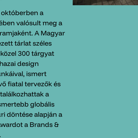
y októberben a
ében valósult meg a
ramjaként. A Magyar
ett tárlat széles
 közel 300 tárgyat
 hazai design
nkáival, ismert
ő fiatal tervezők és
találkozhattak a
ismertebb globális
ri döntése alapján a
t Awardot a Brands &
.