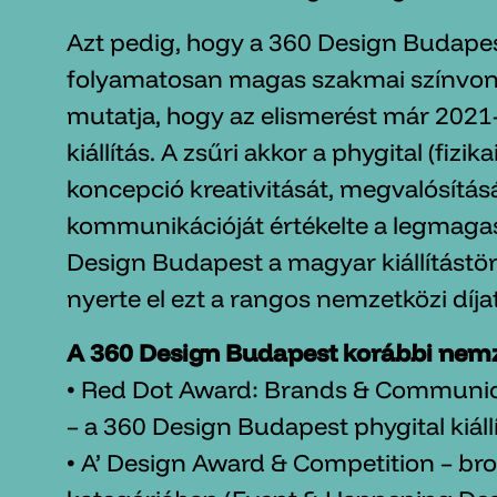
Azt pedig, hogy a 360 Design Budapes
folyamatosan magas szakmai színvona
mutatja, hogy az elismerést már 2021-
kiállítás. A zsűri akkor a phygital (fizikai
koncepció kreativitását, megvalósítás
kommunikációját értékelte a legmaga
Design Budapest a magyar kiállítástö
nyerte el ezt a rangos nemzetközi díjat
A 360 Design Budapest korábbi nemz
• Red Dot Award: Brands & Communic
– a 360 Design Budapest phygital kiállí
• A’ Design Award & Competition – bro