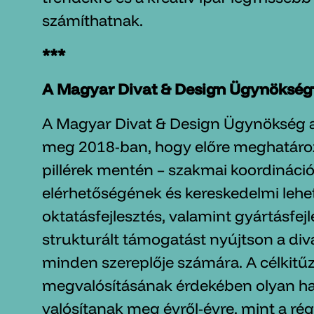
számíthatnak.
***
A Magyar Divat & Design Ügynökség
A Magyar Divat & Design Ügynökség azz
meg 2018-ban, hogy előre meghatározo
pillérek mentén – szakmai koordináció
elérhetőségének és kereskedelmi lehet
oktatásfejlesztés, valamint gyártásfej
strukturált támogatást nyújtson a div
minden szereplője számára. A célkitű
megvalósításának érdekében olyan h
valósítanak meg évről-évre, mint a rég