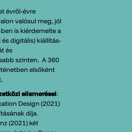
t évről-évre
lon valósul meg, jól
ben is kiérdemelte a
 és digitális) kiállítás-
át és
sabb szinten. A 360
rténetben elsőként
.
etközi elismerései
:
ation Design (2021)
tásának díja.
nz (2021) két