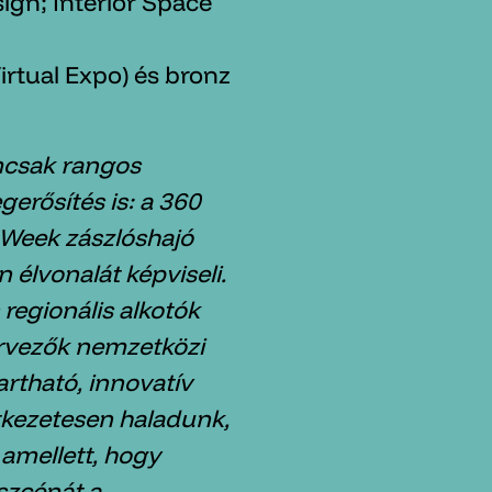
gn; Interior Space
irtual Expo) és bronz
mcsak rangos
rősítés is: a 360
Week zászlóshajó
élvonalát képviseli.
regionális alkotók
ervezők nemzetközi
artható, innovatív
tkezetesen haladunk,
 amellett, hogy
szcénát a