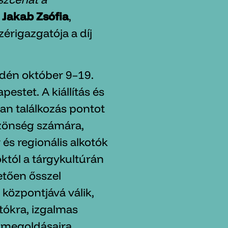
i
Jakab Zs
ó
fia
,
rigazgatója a díj
dén október 9–19.
estet. A kiállítás és
an találkozás pontot
özönség számára,
és regionális alkotók
któl a tárgykultúrán
etően ősszel
központjává válik,
tókra, izgalmas
b megoldásaira