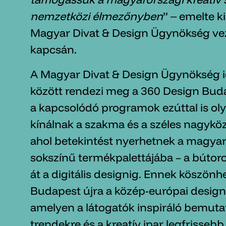
nemzetközi élmezőnyben
” ‒ emelte k
Magyar Divat & Design Ügynökség vezé
kapcsán.
A Magyar Divat & Design Ügynökség i
között rendezi meg a 360 Design Budap
a kapcsolódó programok ezúttal is oly
kínálnak a szakma és a széles nagyk
ahol betekintést nyerhetnek a magyar 
sokszínű termékpalettájába – a bútoro
át a digitális designig. Ennek köszönh
Budapest újra a közép-európai design 
amelyen a látogatók inspiráló bemuta
trendekre és a kreatív ipar legfrisseb