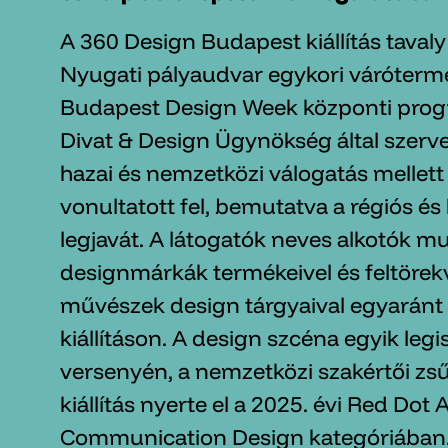
A 360 Design Budapest kiállítás taval
Nyugati pályaudvar egykori váróterm
Budapest Design Week központi prog
Divat & Design Ügynökség által szervez
hazai és nemzetközi válogatás mellett
vonultatott fel, bemutatva a régiós és
legjavát. A látogatók neves alkotók mu
designmárkák termékeivel és feltörekv
művészek design tárgyaival egyaránt 
kiállításon. A design szcéna egyik leg
versenyén, a nemzetközi szakértői zsű
kiállítás nyerte el a 2025. évi Red Do
Communication Design kategóriában