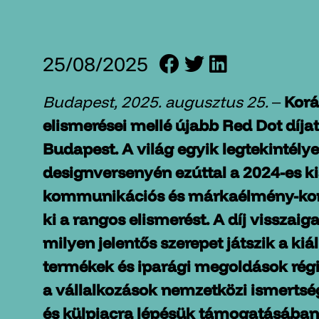
25/08/2025
Budapest, 2025. augusztus 25.
‒
Korá
elismerései mellé újabb Red Dot díja
Budapest. A világ egyik legtekintély
designversenyén ezúttal a 2024-es kiá
kommunikációs és márkaélmény-kon
ki a rangos elismerést. A díj visszai
milyen jelentős szerepet játszik a kiál
termékek és iparági megoldások rég
a vállalkozások nemzetközi ismerts
és külpiacra lépésük támogatásában