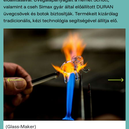
valamint a cseh Simax gyár által előállított DURAN
üvegcsövek és botok biztosítják. Termékeit kizárólag
tradicionális, kézi technológia segítségével állítja elő.
(Glass-Maker)