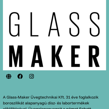
A Glass-Maker Üvegtechnikai Kft. 31 éve foglalkozik
boroszilikát alapanyagú dísz- és labortermékek
elõállításával. Üvegalapanyagait a német Schott,