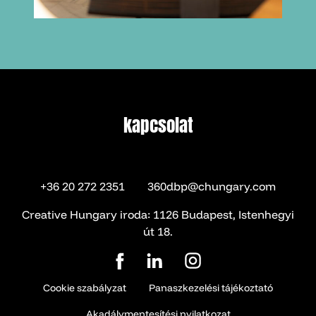
kapcsolat
kapcsolat
+36 20 272 2351
360dbp@chungary.com
Creative Hungary iroda: 1126 Budapest, Istenhegyi
út 18.
Cookie szabályzat
Panaszkezelési tájékoztató
Akadálymentesítési nyilatkozat