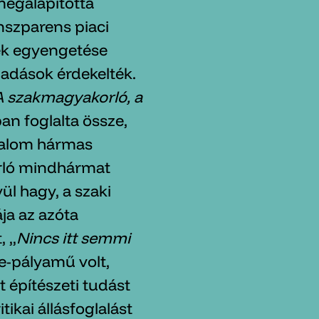
egalapította
nszparens piaci
nek egyengetése
gadások érdekelték.
A szakmagyakorló, a
an foglalta össze,
ogalom hármas
rló mindhármat
ül hagy, a szaki
ja az azóta
, „
Nincs itt semmi
e-pályamű volt,
t építészeti tudást
tikai állásfoglalást