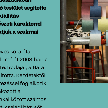
 testület segítette
iállítás
szeti karakterrel
atjuk a szakmai
ves kora óta
iplomáját 2003-ban a
. Irodáját, a Bara
ította. Kezdetektől
vezéssel foglalkozik
akozott a
unkái között számos
, családi ház, sőt