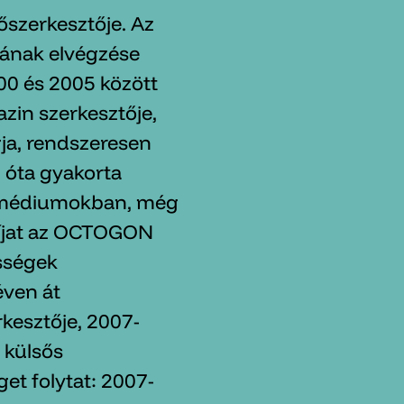
szerkesztője. Az
kának elvégzése
2000 és 2005 között
in szerkesztője,
ja, rendszeresen
3 óta gyakorta
i médiumokban, még
díjat az OCTOGON
sségek
éven át
rkesztője, 2007-
 külsős
get folytat: 2007-