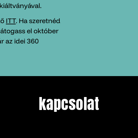
kiáltványával.
tő
ITT
. Ha szeretnéd
átogass el október
r az idei 360
kapcsolat
kapcsolat