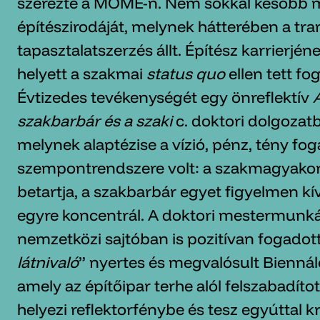
szerezte a MOME-n. Nem sokkal később m
építészirodáját, melynek hátterében a tra
tapasztalatszerzés állt. Építész karrierjé
helyett a szakmai
status quo
ellen tett fo
Évtizedes tevékenységét egy önreflektív
szakbarbár és a szaki
c. doktori dolgozatb
melynek alaptézise a vízió, pénz, tény f
szempontrendszere volt: a szakmagyako
betartja, a szakbarbár egyet figyelmen kív
egyre koncentrál. A doktori mestermunká
nemzetközi sajtóban is pozitívan fogadott
látnivaló
” nyertes és megvalósult Biennál
amely az építőipar terhe alól felszabadítot
helyezi reflektorfénybe és tesz egyúttal kri