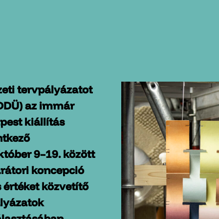
zeti tervpályázatot
DDÜ) az immár
est kiállítás
ntkező
któber 9–19. között
kurátori koncepció
értéket közvetítő
ályázatok
álasztásában