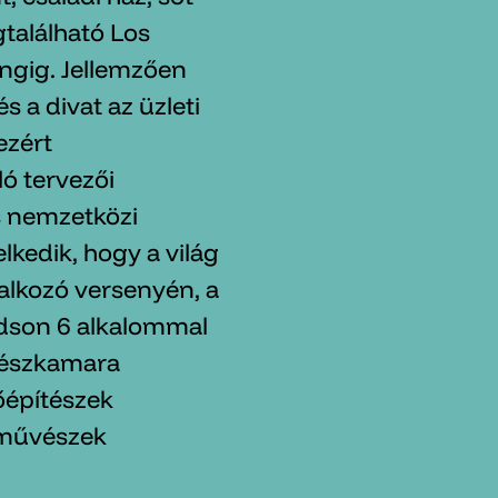
gtalálható Los
ngig. Jellemzően
s a divat az üzleti
ezért
ló tervezői
s nemzetközi
elkedik, hogy a világ
alkozó versenyén, a
dson 6 alkalommal
ítészkamara
őépítészek
őművészek