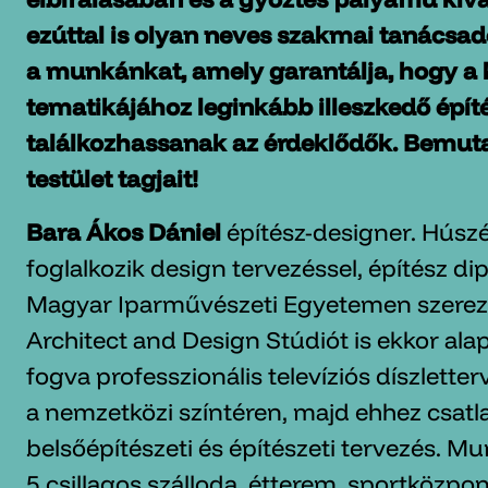
ezúttal is olyan neves szakmai tanácsadó
a munkánkat, amely garantálja, hogy a k
tematikájához leginkább illeszkedő építé
találkozhassanak az érdeklődők. Bemut
testület tagjait!
Bara Ákos Dániel
építész-designer. Húszé
foglalkozik design tervezéssel, építész d
Magyar Iparművészeti Egyetemen szerezte
Architect and Design Stúdiót is ekkor alap
fogva professzionális televíziós díszletter
a nemzetközi színtéren, majd ehhez csatl
belsőépítészeti és építészeti tervezés. M
5 csillagos szálloda, étterem, sportközpont