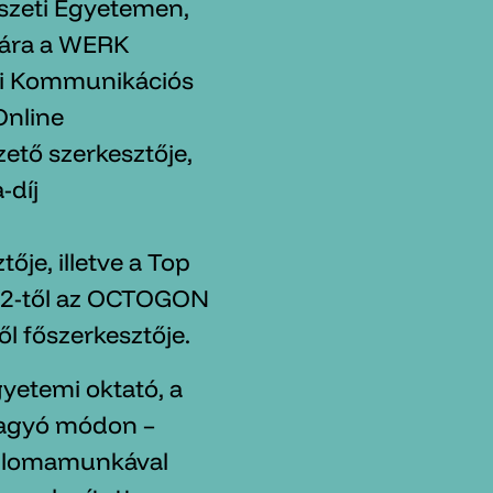
szeti Egyetemen,
nára a WERK
ti Kommunikációs
Online
ető szerkesztője,
-díj
ője, illetve a Top
012-től az OCTOGON
l főszerkesztője.
gyetemi oktató, a
hagyó módon –
diplomamunkával