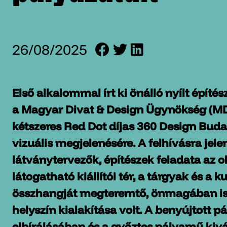
26/08/2025
Első alkalommal írt ki önálló nyílt építés
a Magyar Divat & Design Ügynökség (M
kétszeres Red Dot díjas 360 Design Budap
vizuális megjelenésére. A felhívásra jele
látványtervezők, építészek feladata az o
látogatható kiállítói tér, a tárgyak és a 
összhangját megteremtő, önmagában is 
helyszín kialakítása volt. A benyújtott p
elbírálásában és a győztes pályamű kiv