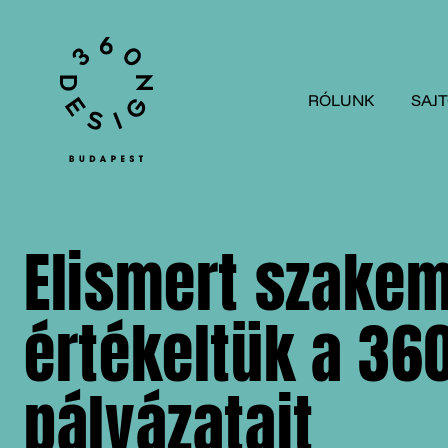
RÓLUNK
SAJ
Elismert szake
értékeltük a 36
pályázatait