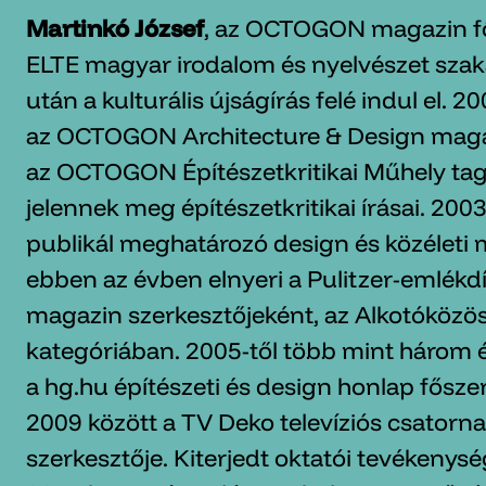
Martinkó József
, az OCTOGON magazin fő
ELTE magyar irodalom és nyelvészet sza
után a kulturális újságírás felé indul el. 
az OCTOGON Architecture & Design magaz
az OCTOGON Építészetkritikai Műhely tag
jelennek meg építészetkritikai írásai. 200
publikál meghatározó design és közélet
ebben az évben elnyeri a Pulitzer-emlék
magazin szerkesztőjeként, az Alkotóközö
kategóriában. 2005-től több mint három 
a hg.hu építészeti és design honlap fősze
2009 között a TV Deko televíziós csatorna
szerkesztője. Kiterjedt oktatói tevékenysé