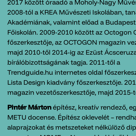
2017 között óraadó a Moholy-Nagy Művé
2008-tól a KREA Művészeti Iskolában, ta
Akadémiának, valamint előad a Budapes
Főiskolán. 2009-2010 között az Octogon 
főszerkesztője, az OCTOGON magazin vez
majd 2010-től 2014-ig az Ezüst Ácsceruza
bírálóbizottságának tagja. 2011-től a
Trendguide.hu internetes oldal főszerkeszt
Lista Design kiadvány főszerkesztője. 2
magazin vezetőszerkesztője, majd 2015-tő
Pintér Márton
építész, kreatív rendező, e
METU docense. Építész oklevelét – rend
alaprajzokat és metszeteket nélkülöző 