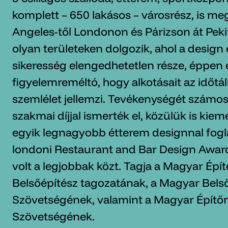
komplett – 650 lakásos – városrész, is me
Angeles-től Londonon és Párizson át Peki
olyan területeken dolgozik, ahol a design é
sikeresség elengedhetetlen része, éppen 
figyelemreméltó, hogy alkotásait az időtál
szemlélet jellemzi. Tevékenységét számo
szakmai díjjal ismerték el, közülük is kiem
egyik legnagyobb étterem designnal fogl
londoni Restaurant and Bar Design Awar
volt a legjobbak közt. Tagja a Magyar Ép
Belsőépítész tagozatának, a Magyar Bels
Szövetségének, valamint a Magyar Épít
Szövetségének.