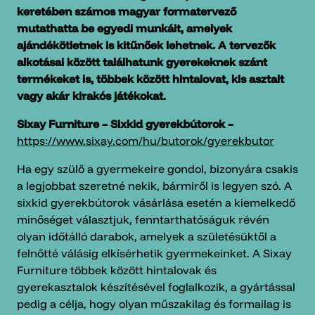
keretében számos magyar formatervező
mutathatta be egyedi munkáit, amelyek
ajándékötletnek is kitűnőek lehetnek. A tervezők
alkotásai között találhatunk gyerekeknek szánt
termékeket is, többek között hintalovat, kis asztalt
vagy akár kirakós játékokat.
Sixay Furniture – Sixkid gyerekbútorok –
https://www.sixay.com/hu/butorok/gyerekbutor
Ha egy szülő a gyermekeire gondol, bizonyára csakis
a legjobbat szeretné nekik, bármiről is legyen szó. A
sixkid gyerekbútorok vásárlása esetén a kiemelkedő
minőséget választjuk, fenntarthatóságuk révén
olyan időtálló darabok, amelyek a születésüktől a
felnőtté válásig elkísérhetik gyermekeinket. A Sixay
Furniture többek között hintalovak és
gyerekasztalok készítésével foglalkozik, a gyártással
pedig a célja, hogy olyan műszakilag és formailag is