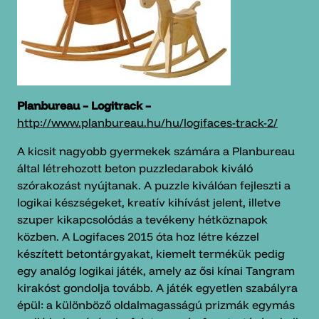
Planbureau – Logitrack –
http://www.planbureau.hu/hu/logifaces-track-2/
A kicsit nagyobb gyermekek számára a Planbureau
által létrehozott beton puzzledarabok kiváló
szórakozást nyújtanak. A puzzle kiválóan fejleszti a
logikai készségeket, kreatív kihívást jelent, illetve
szuper kikapcsolódás a tevékeny hétköznapok
közben. A Logifaces 2015 óta hoz létre kézzel
készített betontárgyakat, kiemelt termékük pedig
egy analóg logikai játék, amely az ősi kínai Tangram
kirakóst gondolja tovább. A játék egyetlen szabályra
épül: a különböző oldalmagasságú prizmák egymás