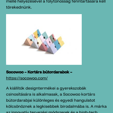
mellé helyezésével a folytonosság fenntartására kell
törekednünk.
Socowoo – Kortárs bútordarabok –
https://socowoo.com/
A kiállítók designtermékei a gyerekszobák
csinosítására is alkalmasak, a Socowoo kortárs
bútordarabjai különleges és egyedi hangulatot
kölcsönöznek a legkisebbek birodalmába is. A márka
az innovatív tervezési módszerek és a high-tech