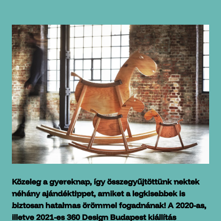
Közeleg a gyereknap, így összegyűjtöttünk nektek
néhány ajándéktippet, amiket a legkisebbek is
biztosan hatalmas örömmel fogadnának! A 2020-as,
illetve 2021-es 360 Design Budapest kiállítás