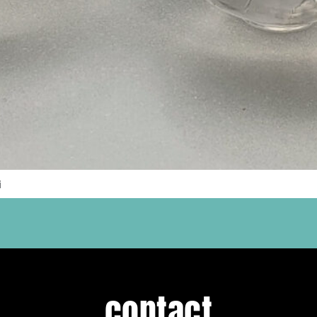
i
contact