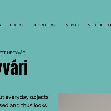
S
PRESS
EXHIBITORS
EVENTS
VIRTUAL T
TT HEGYVÁRI
yvári
put everyday objects
ised and thus looks