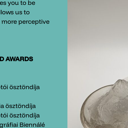
ces you to be
llows us to
, more perceptive
ND AWARDS
tói ösztöndíja
a ösztöndíja
tói ösztöndíja
gráfiai Biennálé