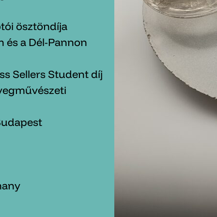
tói ösztöndíja
 és a Dél-Pannon
s Sellers Student díj
Üvegművészeti
 Budapest
many