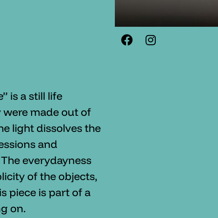
s a still life
y were made out of
he light dissolves the
ressions and
. The everydayness
icity of the objects,
s piece is part of a
ng on.